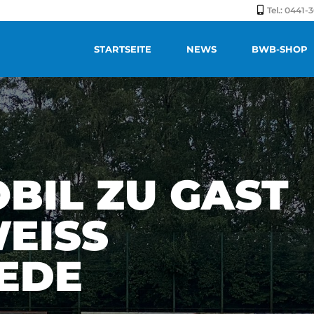
Tel.: 0441
STARTSEITE
NEWS
BWB-SHOP
BIL ZU GAST
ISS B
DE