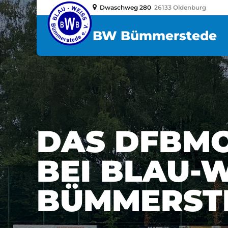
Dwaschweg 280
26133 Oldenburg
BW Bümmerstede
DAS DFBMO
BEI BLAU-WE
ÜMMERSTE