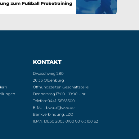
dung zum Fußball Probetraining
KONTAKT
Dwaschweg 280
26133 Oldenburg
dern
Öffnungszeiten Geschäftstelle:
tellungen
Donnerstag 17:00 – 19:00 Uhr
Telefon: 0441-36165500
E-Mail: bwb.ol@web.de
Bankverbindung: LZO
IBAN: DE30 2805 0100 0016 3100 62