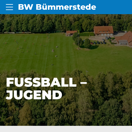
BW Bümmerstede
FUSSBALL – J
UGEND