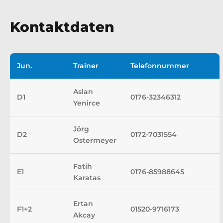
Kontaktdaten
Jun.
Trainer
Telefonnummer
Aslan
D1
0176-32346312
Yenirce
Jörg
D2
0172-7031554
Ostermeyer
Fatih
E1
0176-85988645
Karatas
Ertan
F1+2
01520-9716173
Akcay