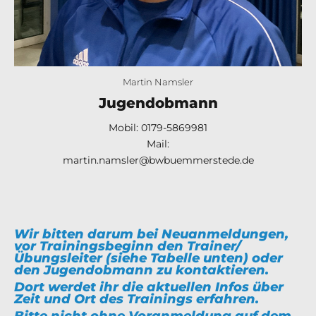
Martin Namsler
Jugendobmann
Mobil:
0179-5869981
Mail:
martin.namsler@bwbuemmerstede.de
Wir bitten darum bei Neuanmeldungen,
vor Trainingsbeginn den Trainer/
Übungsleiter (siehe Tabelle unten) oder
den Jugendobmann zu kontaktieren.
Dort werdet ihr die aktuellen Infos über
Zeit und Ort des Trainings erfahren.
Bitte nicht ohne Voranmeldung auf dem