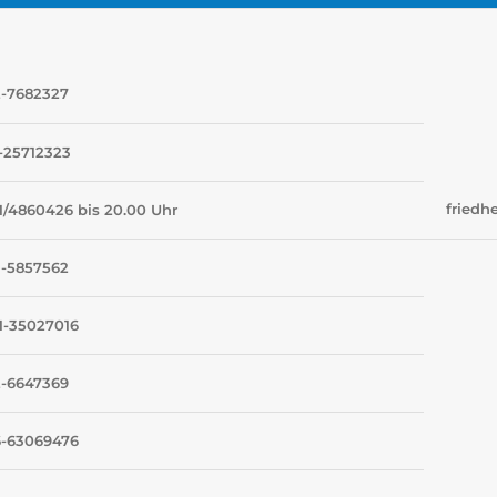
2-7682327
-25712323
friedh
/4860426 bis 20.00 Uhr
3-5857562
1-35027016
2-6647369
6-63069476