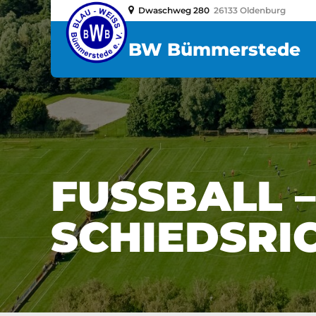
Dwaschweg 280
26133 Oldenburg
BW Bümmerstede
FUSSBALL – S
CHIEDSRIC