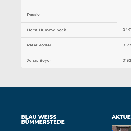
Passiv
044
Horst Hummelbeck
Peter Köhler
017
Jonas Beyer
015
BLAU WEISS B
AKTUE
ÜMMERSTEDE